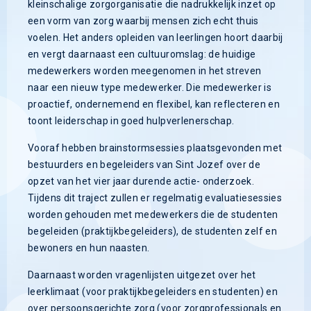
kleinschalige zorgorganisatie die nadrukkelijk inzet op
een vorm van zorg waarbij mensen zich echt thuis
voelen. Het anders opleiden van leerlingen hoort daarbij
en vergt daarnaast een cultuuromslag: de huidige
medewerkers worden meegenomen in het streven
naar een nieuw type medewerker. Die medewerker is
proactief, ondernemend en flexibel, kan reflecteren en
toont leiderschap in goed hulpverlenerschap.
Vooraf hebben brainstormsessies plaatsgevonden met
bestuurders en begeleiders van Sint Jozef over de
opzet van het vier jaar durende actie- onderzoek.
Tijdens dit traject zullen er regelmatig evaluatiesessies
worden gehouden met medewerkers die de studenten
begeleiden (praktijkbegeleiders), de studenten zelf en
bewoners en hun naasten.
Daarnaast worden vragenlijsten uitgezet over het
leerklimaat (voor praktijkbegeleiders en studenten) en
over persoonsgerichte zorg (voor zorgprofessionals en