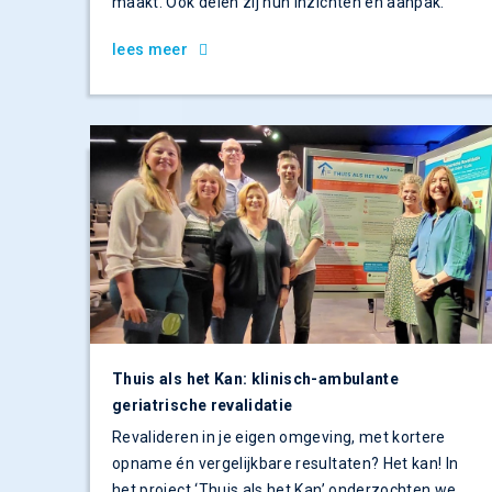
maakt. Ook delen zij hun inzichten en aanpak.
lees meer
Thuis als het Kan: klinisch-ambulante
geriatrische revalidatie
Revalideren in je eigen omgeving, met kortere
opname én vergelijkbare resultaten? Het kan! In
het project ‘Thuis als het Kan’ onderzochten we