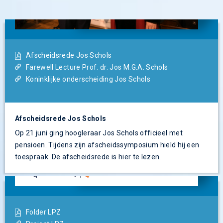
Afscheidsrede Jos Schols
Farewell Lecture Prof. dr. Jos M.G.A. Schols
Koninklijke onderscheiding Jos Schols
Afscheidsrede Jos Schols
Op 21 juni ging hoogleraar Jos Schols officieel met
pensioen. Tijdens zijn afscheidssymposium hield hij een
toespraak. De afscheidsrede is hier te lezen.
Folder LPZ