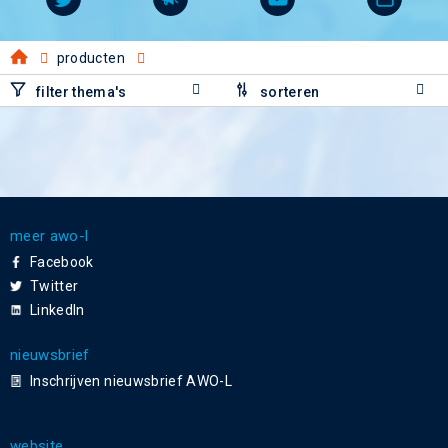
producten
filter thema's
sorteren
meer awo-l
Facebook
Twitter
LinkedIn
nieuwsbrief
Inschrijven nieuwsbrief AWO-L
website