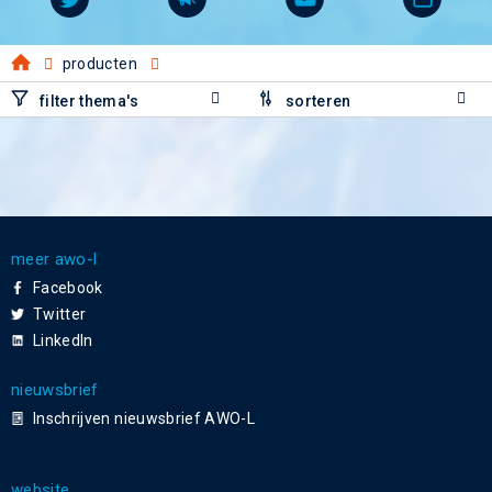
producten
filter thema's
sorteren
meer awo-l
Facebook
Twitter
LinkedIn
nieuwsbrief
Inschrijven nieuwsbrief AWO-L
website