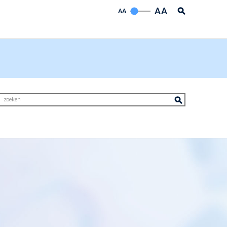
AA
AA