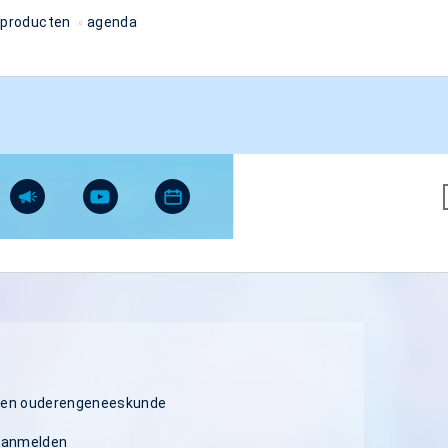
producten
agenda
isten ouderengeneeskunde
 aanmelden