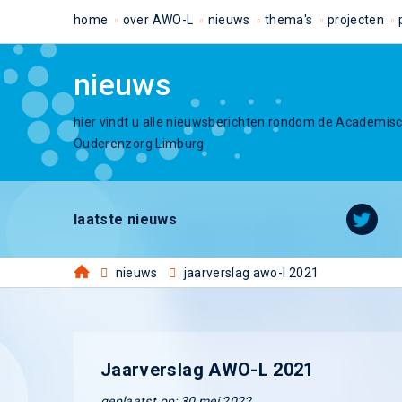
home
over AWO-L
nieuws
thema's
projecten
nieuws
hier vindt u alle nieuwsberichten rondom de Academis
Ouderenzorg Limburg
laatste nieuws
nieuws
jaarverslag awo-l 2021
Jaarverslag AWO-L 2021
geplaatst op: 30 mei 2022