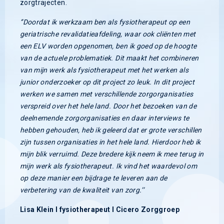
zorgtrajecten.
‘’Doordat ik werkzaam ben als fysiotherapeut op een
geriatrische revalidatieafdeling, waar ook cliënten met
een ELV worden opgenomen, ben ik goed op de hoogte
van de actuele problematiek. Dit maakt het combineren
van mijn werk als fysiotherapeut met het werken als
junior onderzoeker op dit project zo leuk. In dit project
werken we samen met verschillende zorgorganisaties
verspreid over het hele land. Door het bezoeken van de
deelnemende zorgorganisaties en daar interviews te
hebben gehouden, heb ik geleerd dat er grote verschillen
zijn tussen organisaties in het hele land. Hierdoor heb ik
mijn blik verruimd. Deze bredere kijk neem ik mee terug in
mijn werk als fysiotherapeut. Ik vind het waardevol om
op deze manier een bijdrage te leveren aan de
verbetering van de kwaliteit van zorg.’’
Lisa Klein I fysiotherapeut I Cicero Zorggroep