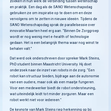
zoeken in hun werk de verbinding tussen wetenschap
en praktijk. Een dag als de SANO Wetenschapsdag
gebruiken ze om inspiratie op te doen om en deze
vervolgens om te zetten in nieuwe ideeën. Tijdens de
SANO Wetenschapsdag sprak de parallelsessie over
innovatie Maarten heel erg aan. “Binnen De Zorggroep
wordt er nog weinig met e-health of technologie
gedaan. Het is een belangrijk thema waar nog winst te
behalen valt.”
Dat werd ook onderschreven door spreker Mark Steins,
PhD student binnen Maastricht University. Hij doet
onderzoek naar de inzet van robots in de zorg. "Een
robot kan structuur bieden, bijdrage aan de autonomie
van een oudere, maar ook als een maatje fungeren.
Voor een medewerker biedt de robot ondersteuning,
wat uiteindelijk leidt tot minder zorguren. Maar een
robot werkt niet voor iedereen."
De keynote van Mark Steins riep herkenning op bij