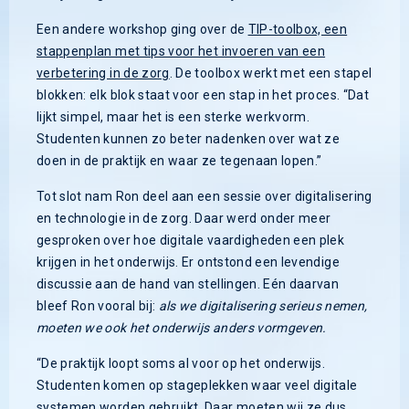
Een andere workshop ging over de
TIP-toolbox, een
stappenplan met tips voor het invoeren van een
verbetering in de zorg
. De toolbox werkt met een stapel
blokken: elk blok staat voor een stap in het proces. “Dat
lijkt simpel, maar het is een sterke werkvorm.
Studenten kunnen zo beter nadenken over wat ze
doen in de praktijk en waar ze tegenaan lopen.”
Tot slot nam Ron deel aan een sessie over digitalisering
en technologie in de zorg. Daar werd onder meer
gesproken over hoe digitale vaardigheden een plek
krijgen in het onderwijs. Er ontstond een levendige
discussie aan de hand van stellingen. Eén daarvan
bleef Ron vooral bij:
als we digitalisering serieus nemen,
moeten we ook het onderwijs anders vormgeven.
“De praktijk loopt soms al voor op het onderwijs.
Studenten komen op stageplekken waar veel digitale
systemen worden gebruikt. Daar moeten wij ze dus