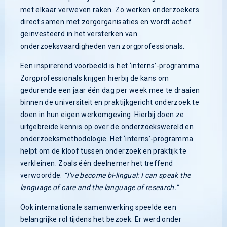
met elkaar verweven raken. Zo werken onderzoekers
direct samen met zorgorganisaties en wordt actief
geïnvesteerd in het versterken van
onderzoeksvaardigheden van zorgprofessionals.
Een inspirerend voorbeeld is het ‘interns’-programma.
Zorgprofessionals krijgen hierbij de kans om
gedurende een jaar één dag per week mee te draaien
binnen de universiteit en praktijkgericht onderzoek te
doen in hun eigen werkomgeving. Hierbij doen ze
uitgebreide kennis op over de onderzoekswereld en
onderzoeksmethodologie. Het ‘interns’-programma
helpt om de kloof tussen onderzoek en praktijk te
verkleinen. Zoals één deelnemer het treffend
verwoordde:
“I’ve become bi-lingual: I can speak the
language of care and the language of research.”
Ook internationale samenwerking speelde een
belangrijke rol tijdens het bezoek. Er werd onder