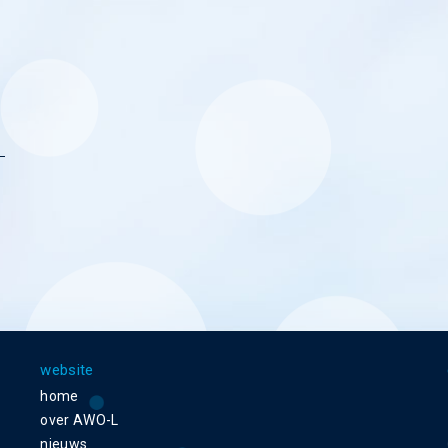
website
home
over AWO-L
nieuws