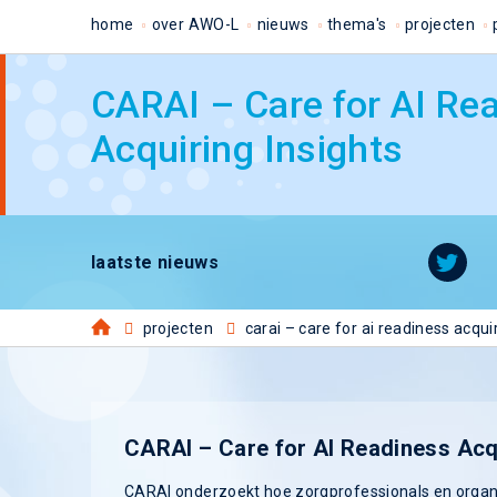
home
over AWO-L
nieuws
thema's
projecten
CARAI – Care for AI Re
Acquiring Insights
laatste nieuws
projecten
carai – care for ai readiness acqui
CARAI – Care for AI Readiness Acqu
CARAI onderzoekt hoe zorgprofessionals en organi