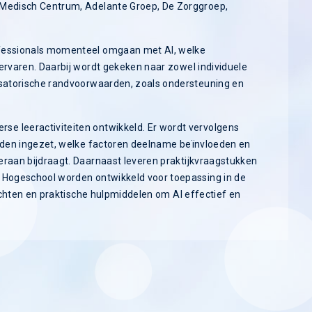
 Medisch Centrum, Adelante Groep, De Zorggroep,
ofessionals momenteel omgaan met AI, welke
ervaren. Daarbij wordt gekeken naar zowel individuele
nisatorische randvoorwaarden, zoals ondersteuning en
e leeractiviteiten ontwikkeld. Er wordt vervolgens
orden ingezet, welke factoren deelname beïnvloeden en
eraan bijdraagt. Daarnaast leveren praktijkvraagstukken
d Hogeschool worden ontwikkeld voor toepassing in de
zichten en praktische hulpmiddelen om AI effectief en