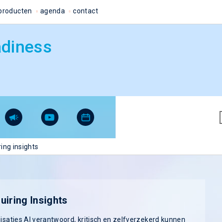
producten
agenda
contact
adiness
ring insights
iring Insights
saties AI verantwoord, kritisch en zelfverzekerd kunnen