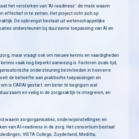
taat het versterken van ‘AI-readiness’: de mate waarin
n effectief in te zetten. Het project richt zich op
raktijk. De opbrengst bestaat uit wetenschappelijke
isaties ondersteunen bij duurzame toepassing van AI en
e zorg, maar vraagt ook om nieuwe kennis en vaardigheden
e kennis vaak nog beperkt aanwezig is. Factoren zoals tijd,
ganisatorische ondersteuning beïnvloeden in hoeverre
groeit de behoefte aan praktische toepassingen en
rom is CARAI gestart: om beter te begrijpen wat
uurzaam en veilig in de zorgpraktijk te integreren, en
waarin zorgorganisaties, onderwijsinstellingen en
en van AI-readiness in de zorg. Het consortium bestaat
Opleidingen, VISTA College, Zuyderland, Meditta,