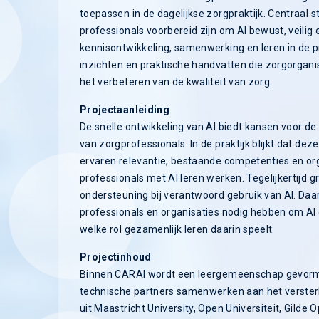
toepassen in de dagelijkse zorgpraktijk. Centraal s
professionals voorbereid zijn om AI bewust, veilig e
kennisontwikkeling, samenwerking en leren in de p
inzichten en praktische handvatten die zorgorgan
het verbeteren van de kwaliteit van zorg.
Projectaanleiding
De snelle ontwikkeling van AI biedt kansen voor d
van zorgprofessionals. In de praktijk blijkt dat dez
ervaren relevantie, bestaande competenties en or
professionals met AI leren werken. Tegelijkertijd 
ondersteuning bij verantwoord gebruik van AI. Daa
professionals en organisaties nodig hebben om AI d
welke rol gezamenlijk leren daarin speelt.
Projectinhoud
Binnen CARAI wordt een leergemeenschap gevormd 
technische partners samenwerken aan het versterk
uit Maastricht University, Open Universiteit, Gilde 