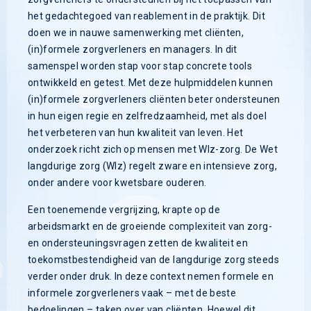
het gedachtegoed van reablement in de praktijk. Dit
doen we in nauwe samenwerking met cliënten,
(in)formele zorgverleners en managers. In dit
samenspel worden stap voor stap concrete tools
ontwikkeld en getest. Met deze hulpmiddelen kunnen
(in)formele zorgverleners cliënten beter ondersteunen
in hun eigen regie en zelfredzaamheid, met als doel
het verbeteren van hun kwaliteit van leven. Het
onderzoek richt zich op mensen met Wlz-zorg. De Wet
langdurige zorg (Wlz) regelt zware en intensieve zorg,
onder andere voor kwetsbare ouderen.
Een toenemende vergrijzing, krapte op de
arbeidsmarkt en de groeiende complexiteit van zorg-
en ondersteuningsvragen zetten de kwaliteit en
toekomstbestendigheid van de langdurige zorg steeds
verder onder druk. In deze context nemen formele en
informele zorgverleners vaak – met de beste
bedoelingen – taken over van cliënten. Hoewel dit