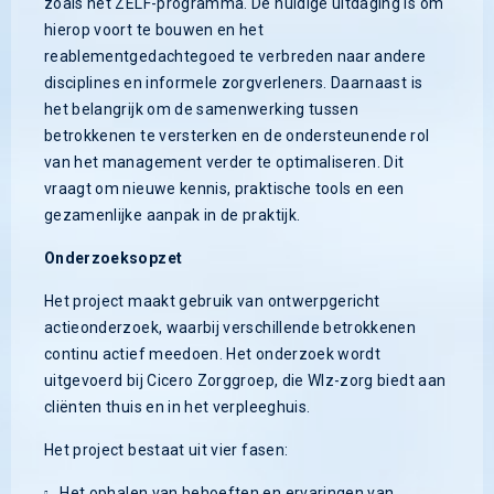
zoals het ZELF-programma. De huidige uitdaging is om
hierop voort te bouwen en het
reablementgedachtegoed te verbreden naar andere
disciplines en informele zorgverleners. Daarnaast is
het belangrijk om de samenwerking tussen
betrokkenen te versterken en de ondersteunende rol
van het management verder te optimaliseren. Dit
vraagt om nieuwe kennis, praktische tools en een
gezamenlijke aanpak in de praktijk.
Onderzoeksopzet
Het project maakt gebruik van ontwerpgericht
actieonderzoek, waarbij verschillende betrokkenen
continu actief meedoen. Het onderzoek wordt
uitgevoerd bij Cicero Zorggroep, die Wlz-zorg biedt aan
cliënten thuis en in het verpleeghuis.
Het project bestaat uit vier fasen:
Het ophalen van behoeften en ervaringen van