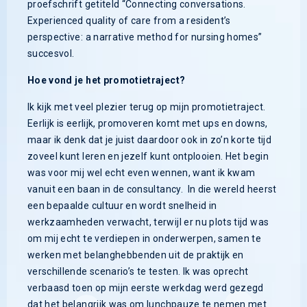
proefschrift getiteld “Connecting conversations.
Experienced quality of care from a resident’s
perspective: a narrative method for nursing homes”
succesvol.
Hoe vond je het promotietraject?
Ik kijk met veel plezier terug op mijn promotietraject.
Eerlijk is eerlijk, promoveren komt met ups en downs,
maar ik denk dat je juist daardoor ook in zo’n korte tijd
zoveel kunt leren en jezelf kunt ontplooien. Het begin
was voor mij wel echt even wennen, want ik kwam
vanuit een baan in de consultancy. In die wereld heerst
een bepaalde cultuur en wordt snelheid in
werkzaamheden verwacht, terwijl er nu plots tijd was
om mij echt te verdiepen in onderwerpen, samen te
werken met belanghebbenden uit de praktijk en
verschillende scenario’s te testen. Ik was oprecht
verbaasd toen op mijn eerste werkdag werd gezegd
dat het belangrijk was om lunchpauze te nemen met