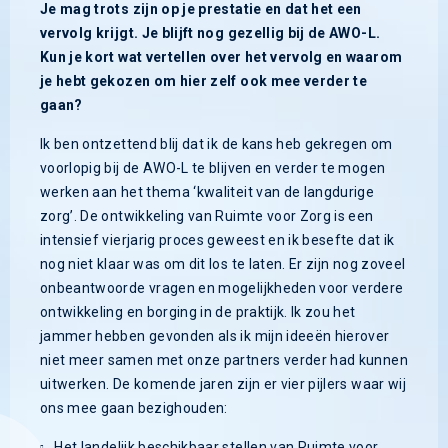
Je mag trots zijn op je prestatie en dat het een
vervolg krijgt. Je blijft nog gezellig bij de AWO-L.
Kun je kort wat vertellen over het vervolg en waarom
je hebt gekozen om hier zelf ook mee verder te
gaan?
Ik ben ontzettend blij dat ik de kans heb gekregen om
voorlopig bij de AWO-L te blijven en verder te mogen
werken aan het thema ‘kwaliteit van de langdurige
zorg’. De ontwikkeling van Ruimte voor Zorg is een
intensief vierjarig proces geweest en ik besefte dat ik
nog niet klaar was om dit los te laten. Er zijn nog zoveel
onbeantwoorde vragen en mogelijkheden voor verdere
ontwikkeling en borging in de praktijk. Ik zou het
jammer hebben gevonden als ik mijn ideeën hierover
niet meer samen met onze partners verder had kunnen
uitwerken. De komende jaren zijn er vier pijlers waar wij
ons mee gaan bezighouden:
Het landelijk beschikbaar stellen van Ruimte voor