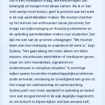
Dat is een moeilijkere vraag, alle kennisvragen zijn
belangrijk en hangen met elkaar samen. Als ik er dan
toch eentje moet kiezen, geef ik prioriteit aan het werk
in de wijk aantrekkelijker maken. We moeten inzetten
op het werven van enthousiast nieuw personeel, het
imago van wijkverpleging en thuiszorg verbeteren en
de opleiding aantrekkelijker maken voor studenten. Dat
lijkt me een van de grootste uitdagingen. “We moeten
laten zien hoe veelzijdig en waardevol dit werk is,” zegt
Sydney. “Het gaat allang niet meer alleen om billen
wassen, steunkousen aantrekken of medicijnen geven,
maar om écht meedenken, signaleren en
ondersteunen in complexe situaties.” In sommige
wijken spelen bovendien maatschappelijke problemen
zoals armoede, verslaving en onveiligheid een grote rol.
Dat vraagt om vakmanschap én samenwerking.
Sydney pleit voor meer aandacht in opleiding en beleid
voor wat zorgpersoneel in de wijk dagelijks tegenkomt,
en om kritisch te blijven kijken: wat kan iemand zelf,