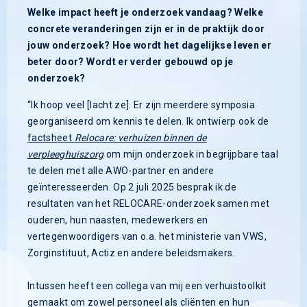
Welke impact heeft je onderzoek vandaag? Welke
concrete veranderingen zijn er in de praktijk door
jouw onderzoek? Hoe wordt het dagelijkse leven er
beter door? Wordt er verder gebouwd op je
onderzoek?
“Ik hoop veel [lacht ze]. Er zijn meerdere symposia
georganiseerd om kennis te delen. Ik ontwierp ook de
factsheet
Relocare: verhuizen binnen de
verpleeghuiszorg
om mijn onderzoek in begrijpbare taal
te delen met alle AWO-partner en andere
geïnteresseerden. Op 2 juli 2025 besprak ik de
resultaten van het RELOCARE-onderzoek samen met
ouderen, hun naasten, medewerkers en
vertegenwoordigers van o.a. het ministerie van VWS,
Zorginstituut, Actiz en andere beleidsmakers.
Intussen heeft een collega van mij een verhuistoolkit
gemaakt om zowel personeel als cliënten en hun