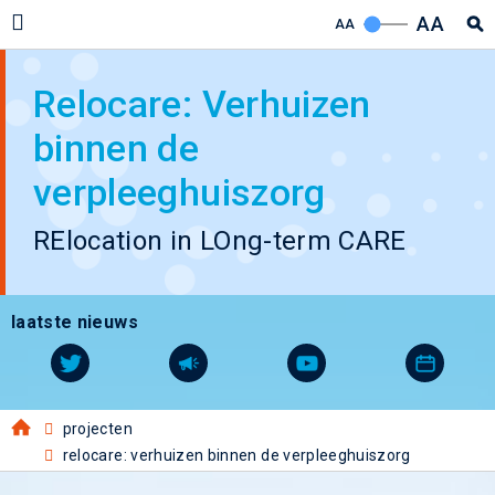
AA
AA
Relocare: Verhuizen
binnen de
verpleeghuiszorg
RElocation in LOng-term CARE
laatste nieuws
projecten
relocare: verhuizen binnen de verpleeghuiszorg