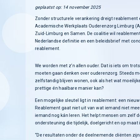
geplaatst op: 14 november 2025
Zonder structurele verankering dreigt reablement ee
Academische Werkplaats Ouderenzorg Limburg (AW
Zuid-Limburg en Samen. De coalitie wil reablemen
Nederlandse definitie en een beleidsbrief met co
reablement.
We worden met z’n allen ouder. Dat is iets om trot
moeten gaan denken over ouderenzorg. Steeds mee
zelfstandig blijven wonen, ook als het wat moeilij
prettige én haalbare manier kan?
Een mogelijke sleutel ligt in reablement: een nieu
Reablement gaat niet uit van wat iemand niet mee
iemand nog kán leren. Het helpt mensen om zelf de
ondersteuning die tijdelijk, doelgericht en op maat i
“De resultaten onder de deelnemende cliënten zij