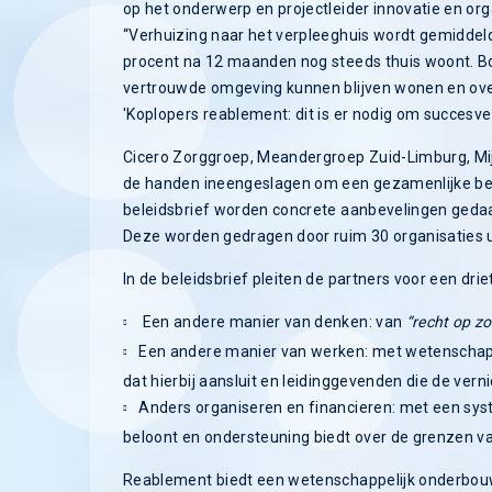
op het onderwerp en projectleider innovatie en org
“Verhuizing naar het verpleeghuis wordt gemiddeld
procent na 12 maanden nog steeds thuis woont. Bo
vertrouwde omgeving kunnen blijven wonen en overli
'Koplopers reablement: dit is er nodig om succesve
Cicero Zorggroep, Meandergroep Zuid-Limburg, Mij
de handen ineengeslagen om een gezamenlijke bele
beleidsbrief worden concrete aanbevelingen geda
Deze worden gedragen door ruim 30 organisaties uit
In de beleidsbrief pleiten de partners voor een drie
Een andere manier van denken: van
“recht op zo
Een andere manier van werken: met wetenschap
dat hierbij aansluit en leidinggevenden die de vern
Anders organiseren en financieren: met een sy
beloont en ondersteuning biedt over de grenzen va
Reablement biedt een wetenschappelijk onderbou