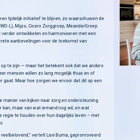
n tijdelijk initiatief te blijven, zo waarschuwen de
O-L), Mijzo, Cicero Zorggroep, MeanderGroep
t verder ontwikkelen en harmoniseren met een
ncrete aanbevelingen voor de toekomst van
s op te zijn — maar het betekent ook dat we anders
r mensen willen zo lang mogelijk thuis en of
ker gaat. Maar hoe zorgen we ervoor dat dit op een
we manier van kijken naar zorg en ondersteuning.
r kan, maar van wat iemand nog wil, en wat
 regie te houden over hun dagelijks leven – met
s.
n veelbelovend,” vertelt Lise Buma, gepromoveerd