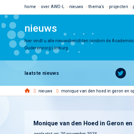
home
over AWO-L
nieuws
thema's
projecten
nieuws
hier vindt u alle nieuwsberichten rondom de Academis
Ouderenzorg Limburg
laatste nieuws
nieuws
monique van den hoed in geron en o
Monique van den Hoed in Geron en
geplaatst op: 20 november 2023