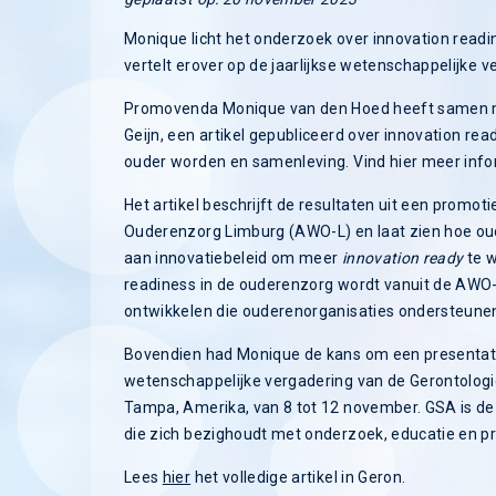
Monique licht het onderzoek over innovation readin
vertelt erover op de jaarlijkse wetenschappelijke 
Promovenda Monique van den Hoed heeft samen m
Geijn, een artikel gepubliceerd over innovation readi
ouder worden en samenleving. Vind hier meer info
Het artikel beschrijft de resultaten uit een prom
Ouderenzorg Limburg (AWO-L) en laat zien hoe ou
aan innovatiebeleid om meer
innovation ready
te w
readiness in de ouderenzorg wordt vanuit de AWO-
ontwikkelen die ouderenorganisaties ondersteunen
Bovendien had Monique de kans om een presentatie 
wetenschappelijke vergadering van de Gerontologic
Tampa, Amerika, van 8 tot 12 november. GSA is de o
die zich bezighoudt met onderzoek, educatie en pr
Lees
hier
het volledige artikel in Geron.