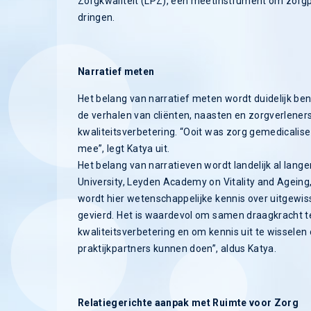
Zorgkwaliteit (LPZ), een meetinstrument om zorgp
dringen.
Narratief meten
Het belang van narratief meten wordt duidelijk ben
de verhalen van cliënten, naasten en zorgverleners
kwaliteitsverbetering. “Ooit was zorg gemedicalis
mee”, legt Katya uit.
Het belang van narratieven wordt landelijk al lang
University, Leyden Academy on Vitality and Ageing,
wordt hier wetenschappelijke kennis over uitgewis
gevierd. Het is waardevol om samen draagkracht te
kwaliteitsverbetering en om kennis uit te wissele
praktijkpartners kunnen doen”, aldus Katya.
Relatiegerichte aanpak met Ruimte voor Zorg