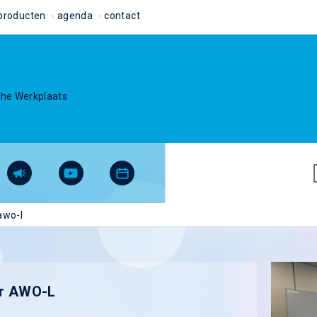
producten
agenda
contact
che Werkplaats
awo-l
or AWO-L