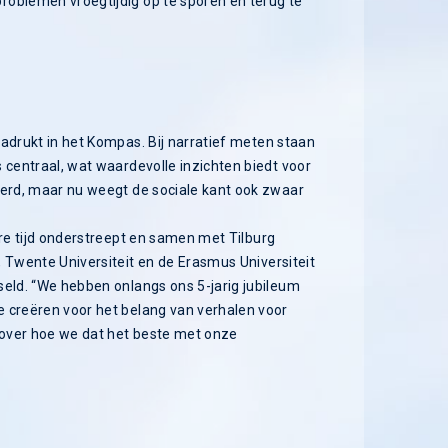
roblemen vroegtijdig op te sporen en terug te
adrukt in het Kompas. Bij narratief meten staan
 centraal, wat waardevolle inzichten biedt voor
eerd, maar nu weegt de sociale kant ook zwaar
ere tijd onderstreept en samen met Tilburg
 Twente Universiteit en de Erasmus Universiteit
seld. “We hebben onlangs ons 5-jarig jubileum
 creëren voor het belang van verhalen voor
n over hoe we dat het beste met onze