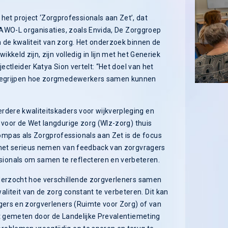
t project ‘Zorgprofessionals aan Zet’, dat
e AWO-L organisaties, zoals Envida, De Zorggroep
 de kwaliteit van zorg. Het onderzoek binnen de
kkeld zijn, zijn volledig in lijn met het Generiek
ectleider Katya Sion vertelt: “Het doel van het
e begrijpen hoe zorgmedewerkers samen kunnen
rdere kwaliteitskaders voor wijkverpleging en
 voor de Wet langdurige zorg (Wlz-zorg) thuis
mpas als Zorgprofessionals aan Zet is de focus
p het serieus nemen van feedback van zorgvragers
ionals om samen te reflecteren en verbeteren.
nderzocht hoe verschillende zorgverleners samen
liteit van de zorg constant te verbeteren. Dit kan
rgers en zorgverleners (Ruimte voor Zorg) of van
dt gemeten door de Landelijke Prevalentiemeting