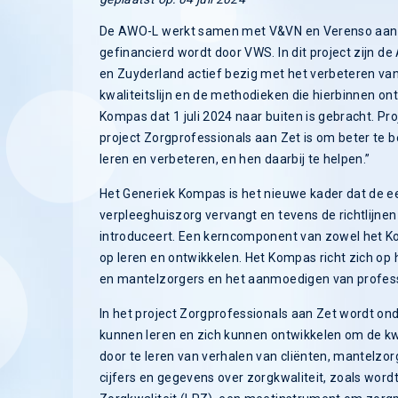
De AWO-L werkt samen met V&VN en Verenso aan he
gefinancierd wordt door VWS. In dit project zijn d
en Zuyderland actief bezig met het verbeteren van
kwaliteitslijn en de methodieken die hierbinnen ontwi
Kompas dat 1 juli 2024 naar buiten is gebracht. Proj
project Zorgprofessionals aan Zet is om beter t
leren en verbeteren, en hen daarbij te helpen.”
Het Generiek Kompas is het nieuwe kader dat de ee
verpleeghuiszorg vervangt en tevens de richtlijnen
introduceert. Een kerncomponent van zowel het Ko
op leren en ontwikkelen. Het Kompas richt zich o
en mantelzorgers en het aanmoedigen van profess
In het project Zorgprofessionals aan Zet wordt o
kunnen leren en zich kunnen ontwikkelen om de kwa
door te leren van verhalen van cliënten, mantelzo
cijfers en gegevens over zorgkwaliteit, zoals wor