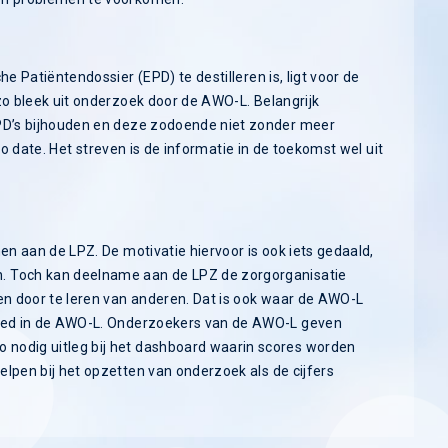
e Patiëntendossier (EPD) te destilleren is, ligt voor de
zo bleek uit onderzoek door de AWO-L. Belangrijk
EPD’s bijhouden en deze zodoende niet zonder meer
p to date. Het streven is de informatie in de toekomst wel uit
en aan de LPZ. De motivatie hiervoor is ook iets gedaald,
. Toch kan deelname aan de LPZ de zorgorganisatie
ren door te leren van anderen. Dat is ook waar de AWO-L
ebed in de AWO-L. Onderzoekers van de AWO-L geven
nodig uitleg bij het dashboard waarin scores worden
lpen bij het opzetten van onderzoek als de cijfers