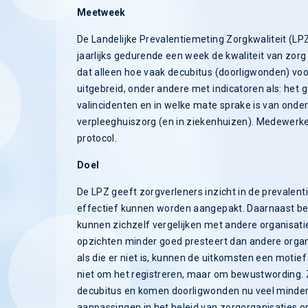
Meetweek
De Landelijke Prevalentiemeting Zorgkwaliteit (LP
jaarlijks gedurende een week de kwaliteit van zorg
dat alleen hoe vaak decubitus (doorligwonden) vo
uitgebreid, onder andere met indicatoren als: het 
valincidenten en in welke mate sprake is van onde
verpleeghuiszorg (en in ziekenhuizen). Medewerke
protocol.
Doel
De LPZ geeft zorgverleners inzicht in de prevale
effectief kunnen worden aangepakt. Daarnaast be
kunnen zichzelf vergelijken met andere organisatie
opzichten minder goed presteert dan andere organi
als die er niet is, kunnen de uitkomsten een motief
niet om het registreren, maar om bewustwording.
decubitus en komen doorligwonden nu veel minder 
aanpassingen in het beleid van zorgorganisaties